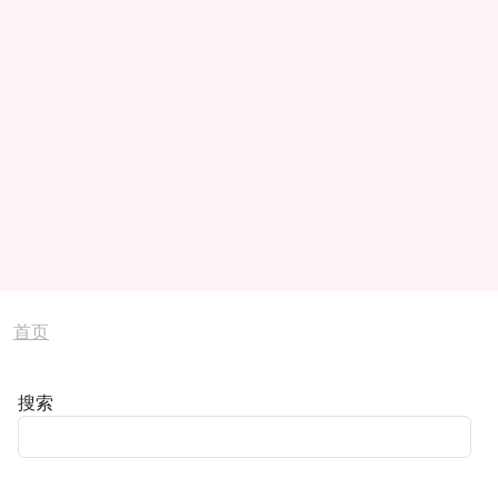
面包屑
首页
搜索